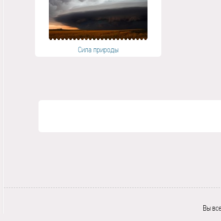
Сила природы
Вы вс