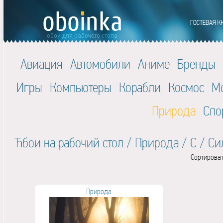
Авиация
Автомобили
Аниме
Бренды
Игры
Компьютеры
Корабли
Космос
М
Природа
Спо
Ћбои на рабочий стол
/
Природа
/
С
/
Си
Сортироват
Природа