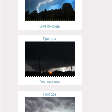
Сила природы
Природа
Сила природы
Природа