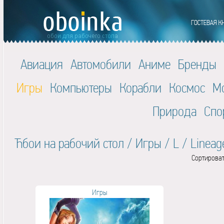
Авиация
Автомобили
Аниме
Бренды
Игры
Компьютеры
Корабли
Космос
М
Природа
Спо
Ћбои на рабочий стол
/
Игры
/
L
/
Lineage
Сортироват
Игры