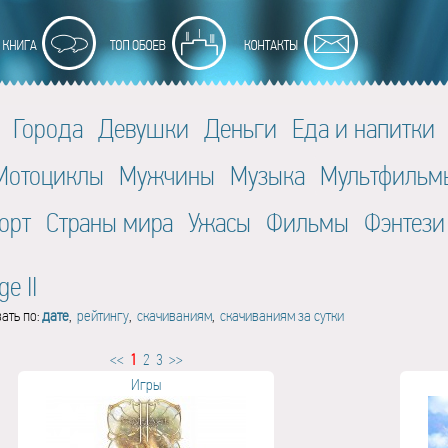
Города
Девушки
Деньги
Еда и напитки
Мотоциклы
Мужчины
Музыка
Мультфильм
орт
Страны мира
Ужасы
Фильмы
Фэнтези
ge II
ать по:
дате
,
рейтингу
,
скачиваниям
,
скачиваниям за сутки
<<
1
2
3
>>
Игры