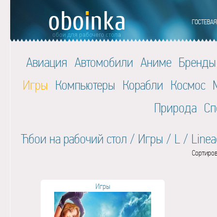
Авиация
Автомобили
Аниме
Бренды
Игры
Компьютеры
Корабли
Космос
Природа
Сп
Ћбои на рабочий стол
/
Игры
/
L
/
Linea
Сортиров
Игры