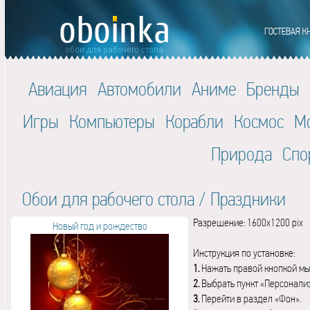
Авиация
Автомобили
Аниме
Бренды
Игры
Компьютеры
Корабли
Космос
М
Природа
Спо
Обои для рабочего стола
/
Праздники
Разрешение: 1600x1200 pix
Новый год и рождество
Инструкция по установке:
1.
Нажать правой кнопкой мы
2.
Выбрать пункт «Персонали
3.
Перейти в раздел «Фон».