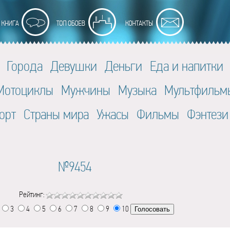
Города
Девушки
Деньги
Еда и напитки
Мотоциклы
Мужчины
Музыка
Мультфильм
орт
Страны мира
Ужасы
Фильмы
Фэнтези
№9454
Рейтинг:
3
4
5
6
7
8
9
10