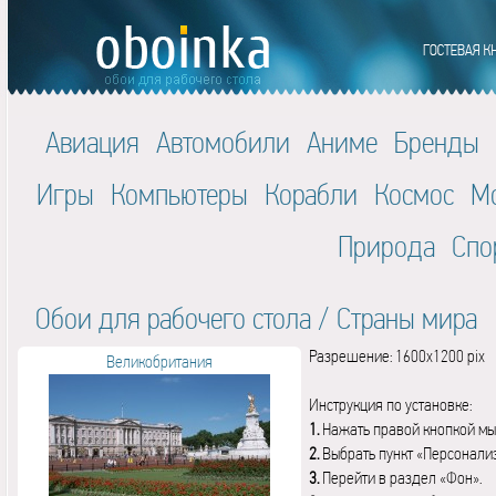
Авиация
Автомобили
Аниме
Бренды
Игры
Компьютеры
Корабли
Космос
М
Природа
Спо
Обои для рабочего стола
/
Страны мира
Разрешение: 1600x1200 pix
Великобритания
Инструкция по установке:
1.
Нажать правой кнопкой мы
2.
Выбрать пункт «Персонали
3.
Перейти в раздел «Фон».