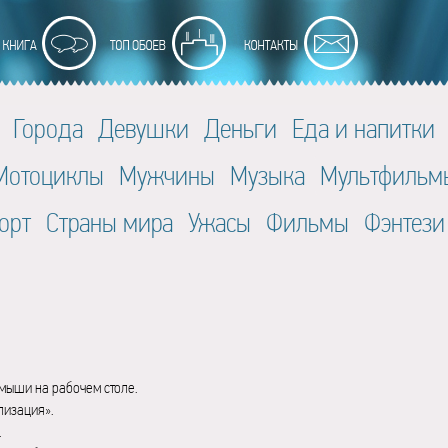
Города
Девушки
Деньги
Еда и напитки
Мотоциклы
Мужчины
Музыка
Мультфильм
орт
Страны мира
Ужасы
Фильмы
Фэнтези
мыши на рабочем столе.
лизация».
.