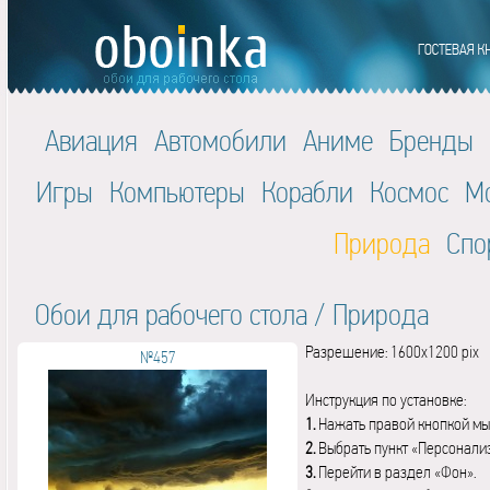
Авиация
Автомобили
Аниме
Бренды
Игры
Компьютеры
Корабли
Космос
М
Природа
Спо
Обои для рабочего стола
/
Природа
Разрешение: 1600x1200 pix
№457
Инструкция по установке:
1.
Нажать правой кнопкой мы
2.
Выбрать пункт «Персонали
3.
Перейти в раздел «Фон».