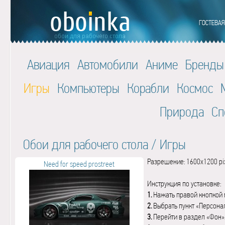
Авиация
Автомобили
Аниме
Бренды
Игры
Компьютеры
Корабли
Космос
Природа
Сп
Обои для рабочего стола
/
Игры
Разрешение: 1600x1200 pi
Need for speed prostreet
Инструкция по установке:
1.
Нажать правой кнопкой 
2.
Выбрать пункт «Персона
3.
Перейти в раздел «Фон»