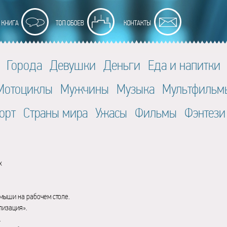
Города
Девушки
Деньги
Еда и напитки
Мотоциклы
Мужчины
Музыка
Мультфильм
орт
Страны мира
Ужасы
Фильмы
Фэнтези
x
мыши на рабочем столе.
лизация».
.