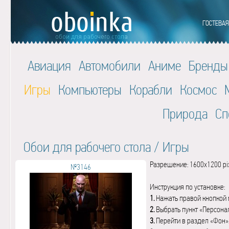
Авиация
Автомобили
Аниме
Бренды
Игры
Компьютеры
Корабли
Космос
Природа
Сп
Обои для рабочего стола
/
Игры
Разрешение: 1600x1200 pi
№3146
Инструкция по установке:
1.
Нажать правой кнопкой 
2.
Выбрать пункт «Персона
3.
Перейти в раздел «Фон»