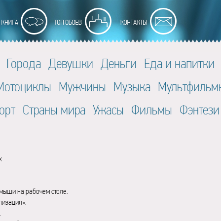
Города
Девушки
Деньги
Еда и напитки
Мотоциклы
Мужчины
Музыка
Мультфильм
орт
Страны мира
Ужасы
Фильмы
Фэнтези
x
мыши на рабочем столе.
лизация».
.