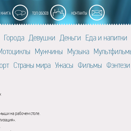
Города
Девушки
Деньги
Еда и напитки
Мотоциклы
Мужчины
Музыка
Мультфильм
орт
Страны мира
Ужасы
Фильмы
Фэнтези
x
мыши на рабочем столе.
лизация».
.