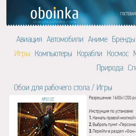
Авиация
Автомобили
Аниме
Бренды
Игры
Компьютеры
Корабли
Космос
Природа
Сп
Обои для рабочего стола
/
Игры
Разрешение: 1600x1200 pi
№3132
Инструкция по установке:
1.
Нажать правой кнопкой 
2.
Выбрать пункт «Персона
3.
Перейти в раздел «Фон»