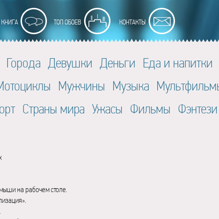
Города
Девушки
Деньги
Еда и напитки
Мотоциклы
Мужчины
Музыка
Мультфильм
орт
Страны мира
Ужасы
Фильмы
Фэнтези
x
мыши на рабочем столе.
лизация».
.