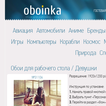
Авиация
Автомобили
Аниме
Бренды
Игры
Компьютеры
Корабли
Космос
Природа
Сп
Обои для рабочего стола
/
Девушки
Разрешение: 1920x1200 pi
№31106
Инструкция по установке:
1.
Нажать правой кнопкой 
2.
Выбрать пункт «Персона
3.
Перейти в раздел «Фон»