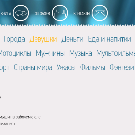
Города
Девушки
Деньги
Еда и напитки
Мотоциклы
Мужчины
Музыка
Мультфильм
орт
Страны мира
Ужасы
Фильмы
Фэнтези
x
мыши на рабочем столе.
лизация».
.