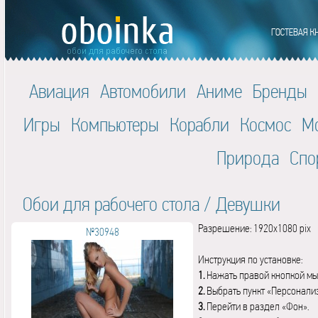
Авиация
Автомобили
Аниме
Бренды
Игры
Компьютеры
Корабли
Космос
М
Природа
Спо
Обои для рабочего стола
/
Девушки
Разрешение: 1920x1080 pix
№30948
Инструкция по установке:
1.
Нажать правой кнопкой мы
2.
Выбрать пункт «Персонали
3.
Перейти в раздел «Фон».