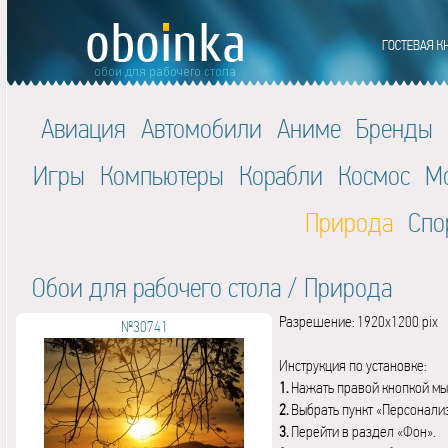
Авиация
Автомобили
Аниме
Бренды
Игры
Компьютеры
Корабли
Космос
М
Природа
Спо
Обои для рабочего стола
/
Природа
Разрешение: 1920x1200 pix
№30741
Инструкция по установке:
1.
Нажать правой кнопкой мы
2.
Выбрать пункт «Персонали
3.
Перейти в раздел «Фон».