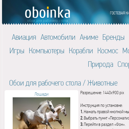
Авиация
Автомобили
Аниме
Бренды
Игры
Компьютеры
Корабли
Космос
М
Природа
Спо
Обои для рабочего стола
/
Животные
Разрешение: 1440x900 pix
Лошади
Инструкция по установке:
1.
Нажать правой кнопкой мы
2.
Выбрать пункт «Персонали
3.
Перейти в раздел «Фон».