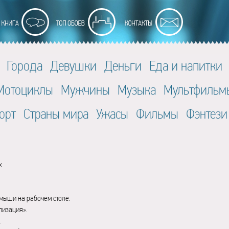
Города
Девушки
Деньги
Еда и напитки
Мотоциклы
Мужчины
Музыка
Мультфильм
орт
Страны мира
Ужасы
Фильмы
Фэнтези
x
мыши на рабочем столе.
лизация».
.