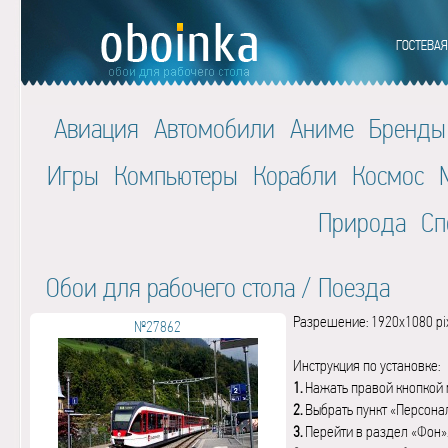
Авиация
Автомобили
Аниме
Бренды
Игры
Компьютеры
Корабли
Космос
Природа
Сп
Обои для рабочего стола
/
Поезда
Разрешение: 1920x1080 pi
№27862
Инструкция по установке:
1.
Нажать правой кнопкой 
2.
Выбрать пункт «Персона
3.
Перейти в раздел «Фон»