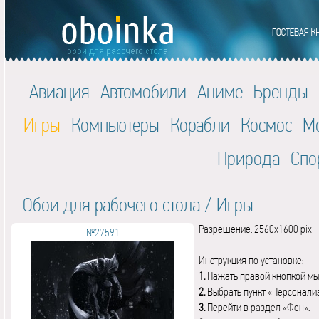
Авиация
Автомобили
Аниме
Бренды
Игры
Компьютеры
Корабли
Космос
М
Природа
Спо
Обои для рабочего стола
/
Игры
Разрешение: 2560x1600 pix
№27591
Инструкция по установке:
1.
Нажать правой кнопкой мы
2.
Выбрать пункт «Персонали
3.
Перейти в раздел «Фон».