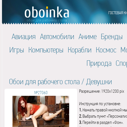
Авиация
Автомобили
Аниме
Бренды
Игры
Компьютеры
Корабли
Космос
М
Природа
Спо
Обои для рабочего стола
/
Девушки
Разрешение: 1920x1200 pix
№27060
Инструкция по установке:
1.
Нажать правой кнопкой мы
2.
Выбрать пункт «Персонали
3.
Перейти в раздел «Фон».