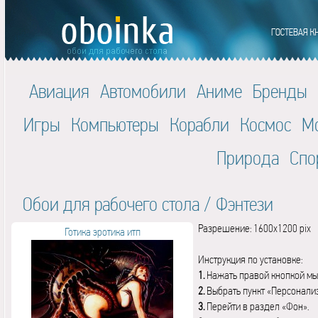
Авиация
Автомобили
Аниме
Бренды
Игры
Компьютеры
Корабли
Космос
М
Природа
Спо
Обои для рабочего стола
/
Фэнтези
Разрешение: 1600x1200 pix
Готика эротика итп
Инструкция по установке:
1.
Нажать правой кнопкой мы
2.
Выбрать пункт «Персонали
3.
Перейти в раздел «Фон».