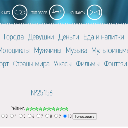
Города
Девушки
Деньги
Еда и напитки
Мотоциклы
Мужчины
Музыка
Мультфильм
орт
Страны мира
Ужасы
Фильмы
Фэнтези
№25156
Рейтинг:
3
4
5
6
7
8
9
10