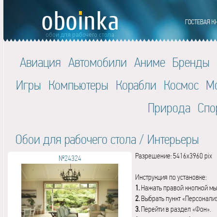
Авиация
Автомобили
Аниме
Бренды
Игры
Компьютеры
Корабли
Космос
М
Природа
Спо
Обои для рабочего стола
/
Интерьеры
Разрешение: 5416x3960 pix
№24324
Инструкция по установке:
1.
Нажать правой кнопкой мы
2.
Выбрать пункт «Персонали
3.
Перейти в раздел «Фон».