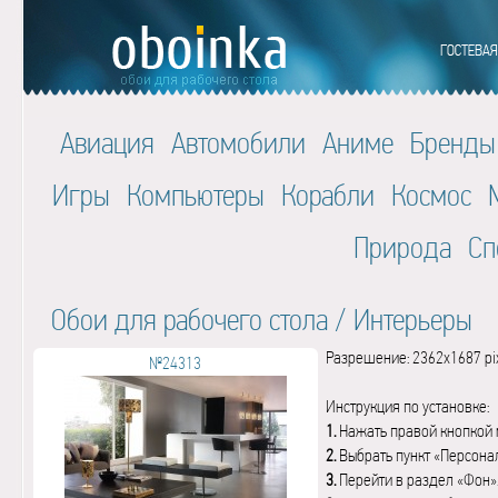
Авиация
Автомобили
Аниме
Бренды
Игры
Компьютеры
Корабли
Космос
Природа
Сп
Обои для рабочего стола
/
Интерьеры
Разрешение: 2362x1687 pi
№24313
Инструкция по установке:
1.
Нажать правой кнопкой 
2.
Выбрать пункт «Персона
3.
Перейти в раздел «Фон»