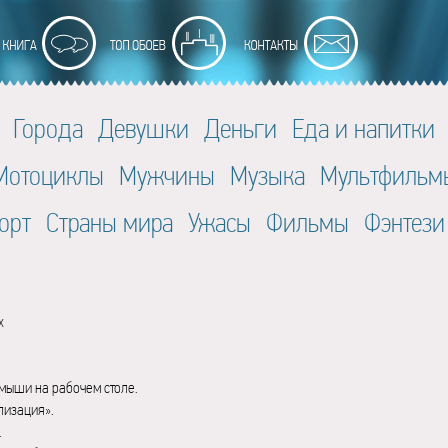
Города
Девушки
Деньги
Еда и напитки
Мотоциклы
Мужчины
Музыка
Мультфильм
орт
Страны мира
Ужасы
Фильмы
Фэнтези
x
мыши на рабочем столе.
лизация».
.