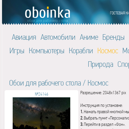
Авиация
Автомобили
Аниме
Бренды
Игры
Компьютеры
Корабли
Космос
М
Природа
Спо
Обои для рабочего стола
/
Космос
Разрешение: 2048x1367 pix
№24146
Инструкция по установке:
1.
Нажать правой кнопкой мы
2.
Выбрать пункт «Персонали
3.
Перейти в раздел «Фон».