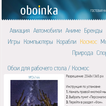
Авиация
Автомобили
Аниме
Бренды
Игры
Компьютеры
Корабли
Космос
М
Природа
Спо
Обои для рабочего стола
/
Космос
Разрешение: 2048x1365 pix
№24144
Инструкция по установке:
1.
Нажать правой кнопкой мы
2.
Выбрать пункт «Персонали
3.
Перейти в раздел «Фон».