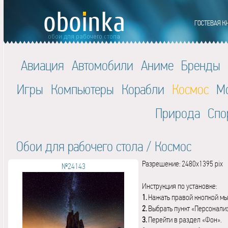
Авиация
Автомобили
Аниме
Бренды
Игры
Компьютеры
Корабли
Космос
М
Природа
Спо
Обои для рабочего стола
/
Космос
Разрешение: 2480x1395 pix
№24143
Инструкция по установке:
1.
Нажать правой кнопкой мы
2.
Выбрать пункт «Персонали
3.
Перейти в раздел «Фон».