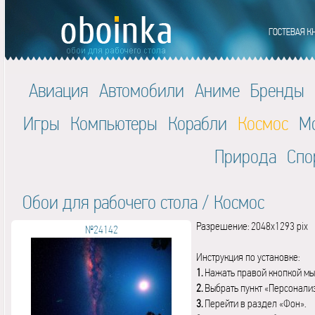
Авиация
Автомобили
Аниме
Бренды
Игры
Компьютеры
Корабли
Космос
М
Природа
Спо
Обои для рабочего стола
/
Космос
Разрешение: 2048x1293 pix
№24142
Инструкция по установке:
1.
Нажать правой кнопкой мы
2.
Выбрать пункт «Персонали
3.
Перейти в раздел «Фон».