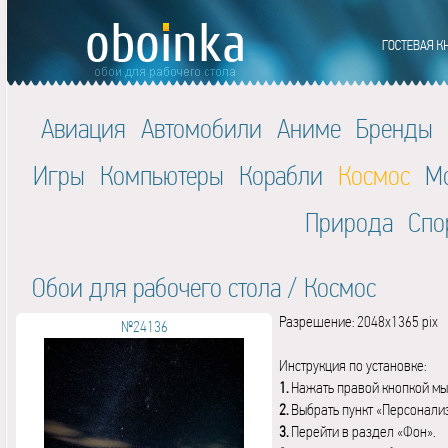
Авиация
Автомобили
Аниме
Бренды
Игры
Компьютеры
Корабли
Космос
М
Природа
Спо
Обои для рабочего стола
/
Космос
Разрешение: 2048x1365 pix
№24136
Инструкция по установке:
1.
Нажать правой кнопкой мы
2.
Выбрать пункт «Персонали
3.
Перейти в раздел «Фон».