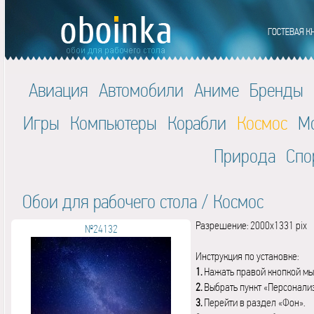
Авиация
Автомобили
Аниме
Бренды
Игры
Компьютеры
Корабли
Космос
М
Природа
Спо
Обои для рабочего стола
/
Космос
Разрешение: 2000x1331 pix
№24132
Инструкция по установке:
1.
Нажать правой кнопкой мы
2.
Выбрать пункт «Персонали
3.
Перейти в раздел «Фон».