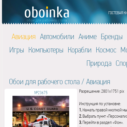
Авиация
Автомобили
Аниме
Бренды
Игры
Компьютеры
Корабли
Космос
М
Природа
Спо
Обои для рабочего стола
/
Авиация
Разрешение: 2801x1751 pix
№23675
Инструкция по установке:
1.
Нажать правой кнопкой мы
2.
Выбрать пункт «Персонали
3.
Перейти в раздел «Фон».