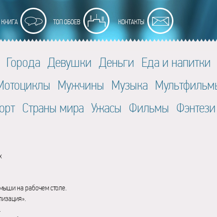
Города
Девушки
Деньги
Еда и напитки
Мотоциклы
Мужчины
Музыка
Мультфильм
орт
Страны мира
Ужасы
Фильмы
Фэнтези
x
мыши на рабочем столе.
лизация».
.