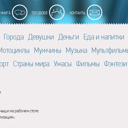
Города
Девушки
Деньги
Еда и напитки
Мотоциклы
Мужчины
Музыка
Мультфильм
орт
Страны мира
Ужасы
Фильмы
Фэнтези
x
мыши на рабочем столе.
лизация».
.