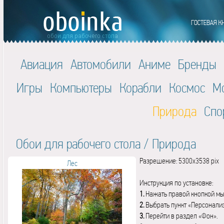
Авиация
Автомобили
Аниме
Бренды
Игры
Компьютеры
Корабли
Космос
М
Природа
Спо
Обои для рабочего стола
/
Природа
Разрешение: 5300x3538 pix
Лес
Инструкция по установке:
1.
Нажать правой кнопкой мы
2.
Выбрать пункт «Персонали
3.
Перейти в раздел «Фон».