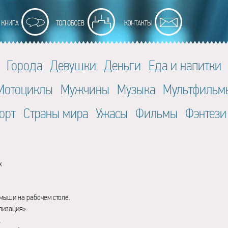
Города
Девушки
Деньги
Еда и напитки
Мотоциклы
Мужчины
Музыка
Мультфильм
орт
Страны мира
Ужасы
Фильмы
Фэнтези
x
мыши на рабочем столе.
лизация».
.