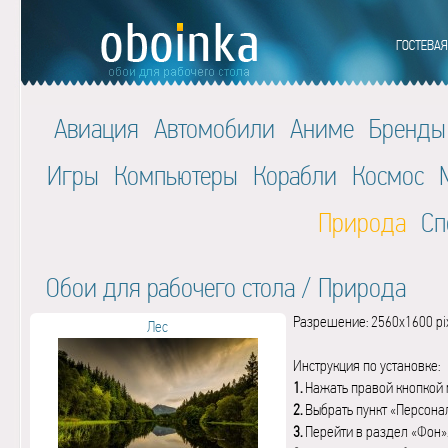
Авиация
Автомобили
Аниме
Бренды
Игры
Компьютеры
Корабли
Космос
Природа
Сп
Обои для рабочего стола
/
Природа
Разрешение: 2560x1600 pi
Лес
Инструкция по установке:
1.
Нажать правой кнопкой 
2.
Выбрать пункт «Персона
3.
Перейти в раздел «Фон»