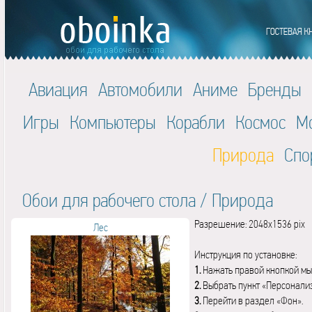
Авиация
Автомобили
Аниме
Бренды
Игры
Компьютеры
Корабли
Космос
М
Природа
Спо
Обои для рабочего стола
/
Природа
Разрешение: 2048x1536 pix
Лес
Инструкция по установке:
1.
Нажать правой кнопкой мы
2.
Выбрать пункт «Персонали
3.
Перейти в раздел «Фон».