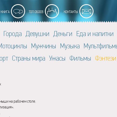
Города
Девушки
Деньги
Еда и напитки
Мотоциклы
Мужчины
Музыка
Мультфильм
орт
Страны мира
Ужасы
Фильмы
Фэнтези
x
мыши на рабочем столе.
лизация».
.