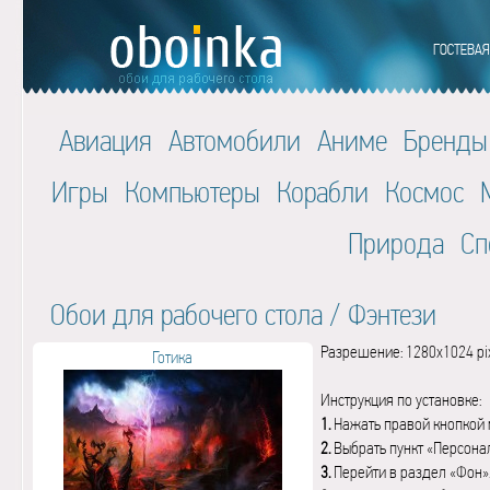
Авиация
Автомобили
Аниме
Бренды
Игры
Компьютеры
Корабли
Космос
Природа
Сп
Обои для рабочего стола
/
Фэнтези
Разрешение: 1280x1024 pi
Готика
Инструкция по установке:
1.
Нажать правой кнопкой 
2.
Выбрать пункт «Персона
3.
Перейти в раздел «Фон»