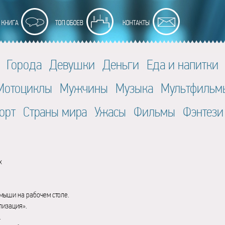
Города
Девушки
Деньги
Еда и напитки
Мотоциклы
Мужчины
Музыка
Мультфильм
орт
Страны мира
Ужасы
Фильмы
Фэнтези
x
мыши на рабочем столе.
лизация».
.