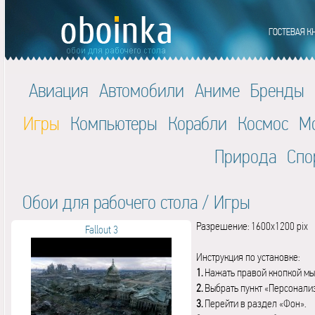
Авиация
Автомобили
Аниме
Бренды
Игры
Компьютеры
Корабли
Космос
М
Природа
Спо
Обои для рабочего стола
/
Игры
Разрешение: 1600x1200 pix
Fallout 3
Инструкция по установке:
1.
Нажать правой кнопкой мы
2.
Выбрать пункт «Персонали
3.
Перейти в раздел «Фон».