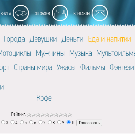
Города
Девушки
Деньги
Еда и напитки
Мотоциклы
Мужчины
Музыка
Мультфильм
орт
Страны мира
Ужасы
Фильмы
Фэнтези
ки
Кофе
Рейтинг:
3
4
5
6
7
8
9
10