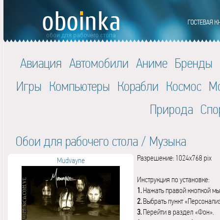
Авиация
Автомобили
Аниме
Бренды
Игры
Компьютеры
Корабли
Космос
М
Природа
Спо
Обои для рабочего стола
/
Музыка
Разрешение: 1024x768 pix
Mudvayne
Инструкция по установке:
1.
Нажать правой кнопкой мы
2.
Выбрать пункт «Персонали
3.
Перейти в раздел «Фон».