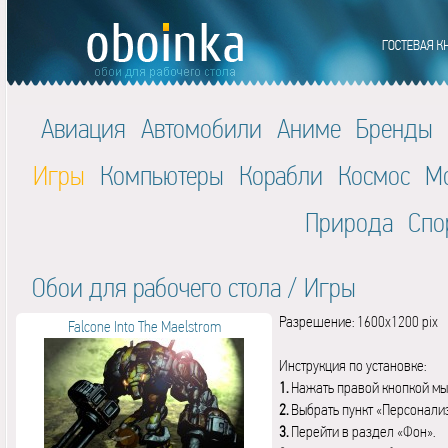
Авиация
Автомобили
Аниме
Бренды
Игры
Компьютеры
Корабли
Космос
М
Природа
Спо
Обои для рабочего стола
/
Игры
Разрешение: 1600x1200 pix
Falcone Into The Maelstrom
Инструкция по установке:
1.
Нажать правой кнопкой мы
2.
Выбрать пункт «Персонали
3.
Перейти в раздел «Фон».