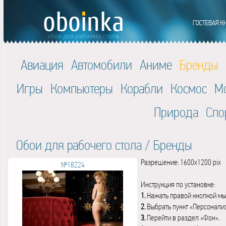
Авиация
Автомобили
Аниме
Бренды
Игры
Компьютеры
Корабли
Космос
М
Природа
Спо
Обои для рабочего стола
/
Бренды
Разрешение: 1600x1200 pix
№18224
Инструкция по установке:
1.
Нажать правой кнопкой мы
2.
Выбрать пункт «Персонали
3.
Перейти в раздел «Фон».