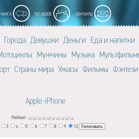
Города
Девушки
Деньги
Еда и напитки
Мотоциклы
Мужчины
Музыка
Мультфильм
орт
Страны мира
Ужасы
Фильмы
Фэнтези
Apple-iPhone
Рейтинг:
3
4
5
6
7
8
9
10