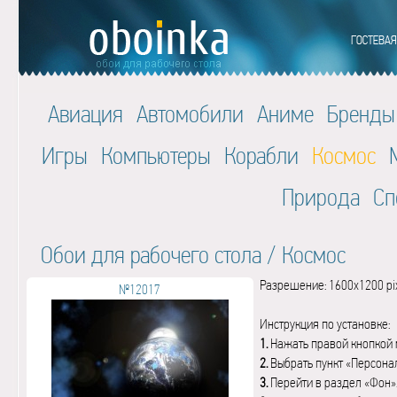
Авиация
Автомобили
Аниме
Бренды
Игры
Компьютеры
Корабли
Космос
Природа
Сп
Обои для рабочего стола
/
Космос
Разрешение: 1600x1200 pi
№12017
Инструкция по установке:
1.
Нажать правой кнопкой 
2.
Выбрать пункт «Персона
3.
Перейти в раздел «Фон»