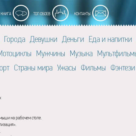
Города
Девушки
Деньги
Еда и напитки
Мотоциклы
Мужчины
Музыка
Мультфильм
орт
Страны мира
Ужасы
Фильмы
Фэнтези
x
мыши на рабочем столе.
лизация».
.