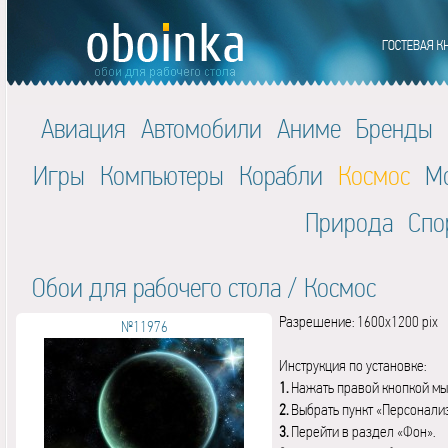
Авиация
Автомобили
Аниме
Бренды
Игры
Компьютеры
Корабли
Космос
М
Природа
Спо
Обои для рабочего стола
/
Космос
Разрешение: 1600x1200 pix
№11976
Инструкция по установке:
1.
Нажать правой кнопкой мы
2.
Выбрать пункт «Персонали
3.
Перейти в раздел «Фон».