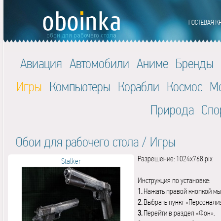
Авиация
Автомобили
Аниме
Бренды
Игры
Компьютеры
Корабли
Космос
М
Природа
Спо
Обои для рабочего стола
/
Игры
Разрешение: 1024x768 pix
Stalker
Инструкция по установке:
1.
Нажать правой кнопкой мы
2.
Выбрать пункт «Персонали
3.
Перейти в раздел «Фон».