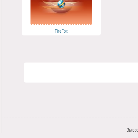
FireFox
Вы вс