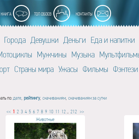
Города
Девушки
Деньги
Еда и напитки
Мотоциклы
Мужчины
Музыка
Мультфильм
орт
Страны мира
Ужасы
Фильмы
Фэнтези
ать по:
дате
,
рейтингу
,
скачиваниям
,
скачиваниям за сутки
<<
1
2
3
4
5
6
7
8
9
10
11
12
...
212
>>
Животные