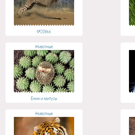
№20866
Животные
Ёжик и кактусы
Животные