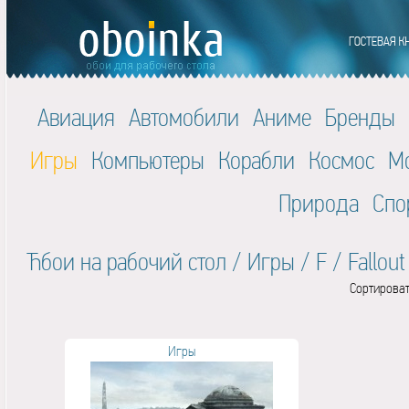
Авиация
Автомобили
Аниме
Бренды
Игры
Компьютеры
Корабли
Космос
М
Природа
Спо
Ћбои на рабочий стол
/
Игры
/
F
/
Fallout
Сортироват
Игры