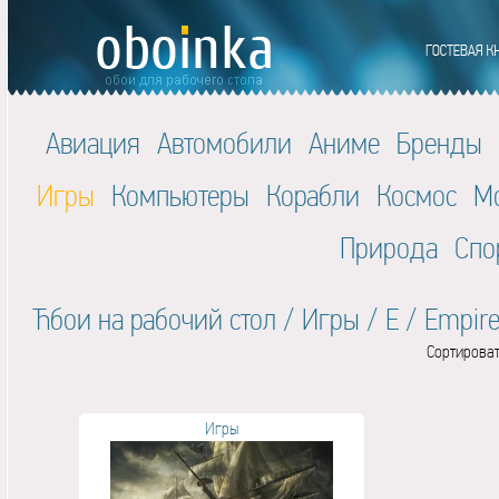
Авиация
Автомобили
Аниме
Бренды
Игры
Компьютеры
Корабли
Космос
М
Природа
Спо
Ћбои на рабочий стол
/
Игры
/
E
/
Empire
Сортироват
Игры